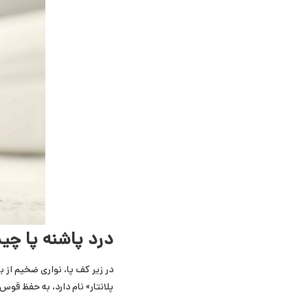
درد پاشنه پا چی
در زیر کف پا، نواری ضخیم از ب
پلانتار» نام دارد، به حفظ قو