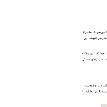
ت بر درمان نقاط دردناک، که گاهی «نقاط ماشه‌ای» یا Trigger Points نامیده می‌شوند، متمرکز
‌تر می‌شوند. این
 بودند. این یافته
است از درمان دستی
علت درد، وضعیت
ب با شرایط فرد را